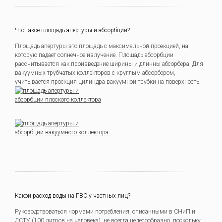
Что такое площадь апертуры и абсорбции?
Площадь апертуры это площадь с максимальной проекцией, на
которую падает солнечное излучение. Площадь абсорбции
рассчитывается как произведение ширины и длинны абсорбера. Для
вакуумных трубчатых коллекторов с круглым абсорбером,
учитывается проекция цилиндра вакуумной трубки на поверхность.
Какой расход воды на ГВС у частных лиц?
Руководствоваться нормами потребления, описанными в СНиП и
ДСТУ (100 литров на человека), не всегда целесообразно, поскольку