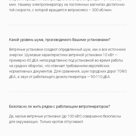
мин. Нашему электрогенератору на постоянных магнитах достаточно
той скорости, с которой вращается ветроколесо – 300 об/мин.
Какой уровень шума, производимого Вашими установками?
Ветряные установки создают определенный шум, как и все источники
энергии. Шумовые характеристики ветряной установки 10 кВт —
примерно 40 дБА непосредственно под установкой во время работы
на средних оборотах, что отвечает требованиям европейских
нормативных документов. Для сравнения, шум городских дорог 70-80
дБА, а звук от работающего дизель-генератора — 90-110 дБА.
Безопасно ли жить рядом с работающим ветрогенератором?
Да, малые ветряные установки (до 100 кВт) совершенно безопасны
для окружающих. Только кротов отпугивают.