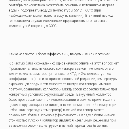
данных для территории Украины, то в тепловое время года - с мая по
сентябрь гелиосистема может быть основным источником нагрева
воды и подогревать воду до температуры 55°C - 60°C (при
необходимости может довести воду до кипения). В зимний период
гелиосистема служит источником предварительного нагрева с
температурой нагрева до 30°C.
Какие коллекторы более эффективны, вакуумные или плоские?
К счастью (или к сожалению) однозначного ответа на этот вопрос нет.
Производительность каждого коллектора зависит, не только от его
технических параметров (оптического КПД, и 2-х температурных
коэффициентов), но и от притока солнечной радиации, температуры
окружающей среды и теплоносителя внутри коллектора. Именно
поэтому, сравнивать коллекторы между собой корректно только при
конкретных условиях окружающей среды. Вакуумный коллектор
более производителен при использовании в зимнее время года и в
целом в круглогодичном цикле, в то же время в летний период (при
небольших перепадах температур) плоский коллектор может
показывать более высокую эффективность. Наряду с более низкой
стоимостью плоский коллектор является идеальным решением при
замещении сезонных нагрузок в летний период года (в летних