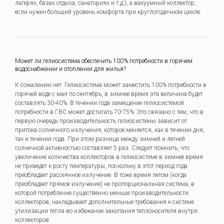
лагерях, базах отдыха, санаториях и т.д.), а вакуумный коллектор,
если нужен больший уровень комфорта при круглогодичном цикле.
Может ли гелиосистема обеспечить 100% потребности в горячем
водоснабжении и отоплении для жилья?
К сожалению нет. Гелиосистема может заместить 100% потребности в
горячей воде с мая по сентябрь, в зимнее время эта величина будет
составлять 30-40%. В течении года замещение гелиосистемой
потребности в ГВС может достигать 70-75%. Это связано с тем, что в
первую очередь производительность гелиосистемы зависит от
притока солнечного излучения, которое меняется, как в течении дня,
так и течении года. При этом разница между зимней и летней
солнечной активностью составляет 5 раз. Следует помнить, что
увеличение количества коллекторов в гелиосистеме в зимнее время
не приведет к росту температуры, поскольку в этот период года
преобладает рассеянное излучение. В тоже время летом (когда
преобладает прямое излучение) не пропорциональная система, в
которой потребление существенно меньше производительности
коллекторов, накладывает дополнительные требования к системе
утилизации тепла во избежание закипания теплоносителя внутри
коллекторов.