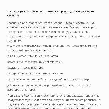
Что такое режим стагнации, почему он происходит, как влияет на
систему?
Стагнация (фр. stagnation, от лат. stagno — делаю неподвижным,
останавливаю; лат. stagnum — стоячая вода). Режим, при котором
прекращается проток теплоносителя по контуру гелиосистемы.
Отсутствие расхода в гелиоконтуре может возникнуть по нескольким
причинам:
отсутствует электроснабжение на циркуляционном насосе (до 30 минут),
при высокой солнечной активности.
выход из строя циркуляционного насоса.
засорение контура сторонними элементами.
воздушная пробка в контуре.
разгерметизация контура, низкое давление.
не правильно настроенный или вышедший из строя контроллер.
действия третьих сил (например, случайное перекрытие запорной
арматуры на контуре).
При высокой солнечной инсоляции, отсутствие расхода, приводит к
росту температуры коллектора до наступления теплового равновесия,
когда выработка тепловой энергии соответствует тепловым потерям в
текущий момент времени, при этом, как правило, температура