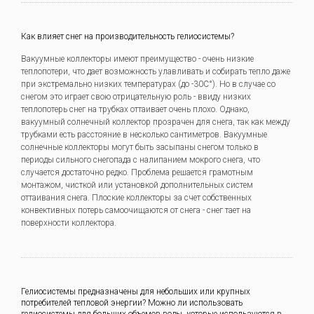
Как влияет снег на производительность гелиосистемы?
Вакуумные коллекторы имеют преимущество - очень низкие
теплопотери, что дает возможность улавливать и собирать тепло даже
при экстремально низких температурах (до -30С°). Но в случае со
снегом это играет свою отрицательную роль - ввиду низких
теплопотерь снег на трубках оттаивает очень плохо. Однако,
вакуумный солнечный коллектор прозрачен для снега, так как между
трубками есть расстояние в несколько сантиметров. Вакуумные
солнечные коллекторы могут быть засыпаны снегом только в
периоды сильного снегопада с налипанием мокрого снега, что
случается достаточно редко. Проблема решается грамотным
монтажом, чисткой или установкой дополнительных систем
оттаивания снега. Плоские коллекторы за счет собственных
конвективных потерь самоочищаются от снега - снег тает на
поверхности коллектора.
Гелиосистемы предназначены для небольших или крупных
потребителей тепловой энергии? Можно ли использовать