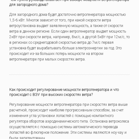
для загородного дома?
Для загородного дома будет достаточно ветрогенератора мощностью
1,5-6 кВт. Многое зависит от того, при какой скорости ветра
ветроустановка выдает заявленную мощность, а также от скорости
ветра в данном регионе. Если один ветрогенератор выдает мощность
2кВт при скорости ветра, например, 8м/с, а другой 5кВт при 12м/с, то
в регионах со среднегодовой скоростью ветра до 7м/с первая
установка будет вырабатывать больше электроэнергии за год. Это
происходит из-за больших потерь мощности на втором
ветрогенераторе при малых скоростях ветра.
Как происходит регулирование мощности ветрогенератора и что
происходит с ВЭУ при высоких скоростях ветра?
Регулирование мощности ветрогенератора при скоростях ветра выше
расчетной, происходит наиболее прогрессивным способом, за счет
изменения угла установки лопастей с помощью компактного
регулятора оборотов аэродинамического типа. Остановка ветроколеса
осуществляется с помощью системы автоматического перевода
лопастей во флюгерное положение. Эти системы являются ноу-хау и
были запатентованы.