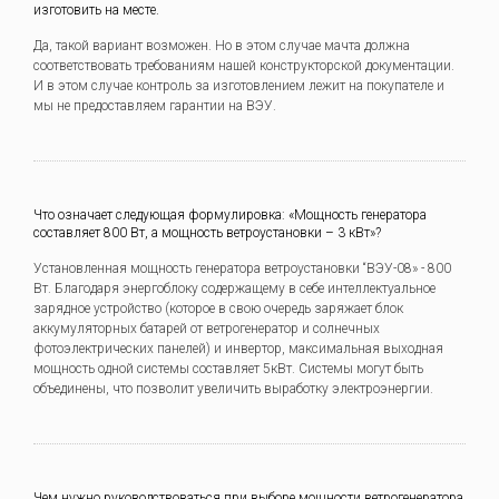
изготовить на месте.
Да, такой вариант возможен. Но в этом случае мачта должна
соответствовать требованиям нашей конструкторской документации.
И в этом случае контроль за изготовлением лежит на покупателе и
мы не предоставляем гарантии на ВЭУ.
Что означает следующая формулировка: «Мощность генератора
составляет 800 Вт, а мощность ветроустановки – 3 кВт»?
Установленная мощность генератора ветроустановки “ВЭУ-08» - 800
Вт. Благодаря энергоблоку содержащему в себе интеллектуальное
зарядное устройство (которое в свою очередь заряжает блок
аккумуляторных батарей от ветрогенератор и солнечных
фотоэлектрических панелей) и инвертор, максимальная выходная
мощность одной системы составляет 5кВт. Системы могут быть
объединены, что позволит увеличить выработку электроэнергии.
Чем нужно руководствоваться при выборе мощности ветрогенератора