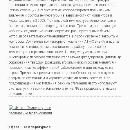
стагнации намного превышает температуру кипения теплоносителя.
Режим стагнации в гелиосистеме, сопровождается повышением
давления и ростом температуры (в зависимости от коллектора и
может достигать 250С). При высокой температуре, теплоноситель в
коллекторе начинает превращаться в пар. При этом, возникающее
избыточное давление компенсируемое расширительным баком,
который обязательно устанавливается в любой системе с закрытым
контуром. Солнечные коллекторы от компании ATMOSFERA и другие
компоненты гелиосистем рассчитаны на работу при высоких
температурах в режиме стагнации. Но следует учесть, что при
многократно перегреве теплоносителя может деградировать (вплоть до
образования твердых фракций), его химический состав меняется и
приводит к менее эффективной работе системы или выходу ее из
строя. При частых режимах стагнации особенно тщательно нужно
следить за состоянием и характеристиками теплоносителя. Для
предотвращения наступления режима стагнации часто используют
системы утилизации избыточного тепла. Фаза процесса стагнации
описаны ниже:
I фаза – Температурное