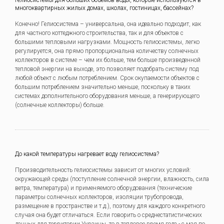
гелиосистемы для больших объемов воды, которые используются в
многоквартирных жилых домах, школах, гостиницах, бассейнах?
Конечно! Гелиосистема – универсальна, она идеально подходит, как
для частного коттеджного строительства, так и для объектов с
большими тепловыми нагрузками. Мощность гелиосистемы, легко
регулируется, она прямо пропорциональна количеству солнечных
коллекторов в системе – чем их больше, тем больше произведенной
тепловой энергии на выходе, это позволяет подобрать систему под
любой объект с любым потреблением. Срок окупаемости объектов с
большим потреблением значительно меньше, поскольку в таких
системах дополнительного оборудования меньше, а генерирующего
(солнечные коллекторы) больше.
До какой температуры нагревает воду гелиосистема?
Производительность гелиосистемы зависит от многих условий:
окружающей среды (поступление солнечной энергии, влажность, сила
ветра, температура) и применяемого оборудования (технические
параметры солнечных коллекторов, изоляции трубопровода,
размещение в пространстве и т.д.), поэтому для каждого конкретного
случая она будет отличаться. Если говорить о среднестатистических