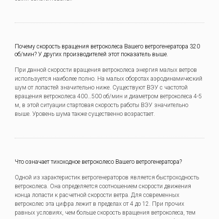
Почему скорость вращения ветроколеса Вашего ветрогенератора 320
об/мин? У других производителей этот показатель выше.
При данной скорости вращения ветроколеса энергия малых ветров
используется наиболее полно. На малых оборотах аэродинамический
шум от лопастей значительно ниже. Существуют ВЭУ с частотой
вращения ветроколеса 400…500 об/мин и диаметром ветроколеса 4-5
м, в этой ситуации стартовая скорость работы ВЭУ значительно
выше. Уровень шума также существенно возрастает.
Что означает тихоходное ветроколесо Вашего ветрогенератора?
Одной из характеристик ветрогенераторов является быстроходность
ветроколеса. Она определяется соотношением скорости движения
конца лопасти к расчетной скорости ветра. Для современных
ветроколес эта цифра лежит в пределах от 4 до 12. При прочих
равных условиях, чем больше скорость вращения ветроколеса, тем