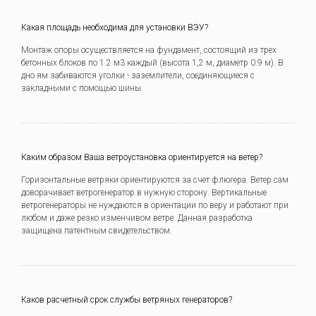
Какая площадь необходима для установки ВЭУ?
Монтаж опоры осуществляется на фундамент, состоящий из трех
бетонных блоков по 1.2 м3 каждый (высота 1,2 м, диаметр 0.9 м). В
дно ям забиваются уголки - заземлители, соединяющиеся с
закладными с помощью шины.
Каким образом Ваша ветроустановка ориентируется на ветер?
Горизонтальные ветряки ориентируются за счет флюгера. Ветер сам
доворачивает ветрогенератор в нужную сторону. Вертикальные
ветрогенераторы не нуждаются в ориентации по веру и работают при
любом и даже резко изменчивом ветре. Данная разработка
защищена патентным свидетельством.
Каков расчетный срок службы ветряных генераторов?