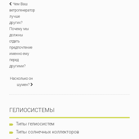
Чем Ваш
ветрогенератор
лучше
других?
Почему мы
должны
отдать
предпочтение
именно ему
перед
другими?
Насколько он
шумен?
ГЕЛИОСИСТЕМЫ
Типы гелиосистем
Типы солнечных коллекторов