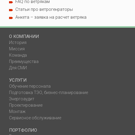
FAQ по ветрякам
Статьи про ветрогенраторы
Анкета – заявка на расчет ветряка
О КОМПАНИИ
История
Миссия
Команда
Преимущества
Для СМИ
УСЛУГИ
Обучение персонала
Подготовка ТЭО, бизнес-планирование
Энергоаудит
Проектирование
Монтаж
Сервисное обслуживание
ПОРТФОЛИО