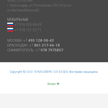
350072, Россия,
г. Краснодар, ул.Тополиная, 29/14 (угол
ул.Автомобильной)
МОБИЛЬНЫЕ
+7 916 555-58-43
+7 918 121-22-71
МОСКВА: +7
495 128-58-43
КРАСНОДАР: +7
861 217-66-18
СИМФЕРОПОЛЬ: +7
978 7975857
Copyright © ООО "АТМОСФЕРА" 2013-2026. Все права защищены.
Вверх