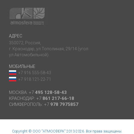
АДРЕС
350072, Россия,
г. Краснодар, ул.Тополиная, 29/14 (угол
ул.Автомобильной)
МОБИЛЬНЫЕ
+7 916 555-58-43
+7 918 121-22-71
МОСКВА: +7
495 128-58-43
КРАСНОДАР: +7
861 217-66-18
СИМФЕРОПОЛЬ: +7
978 7975857
Copyright © ООО "АТМОСФЕРА" 2013-2026. Все права защищены.