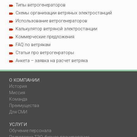
Типы ветрогенераторов
Схемы организации ветряных электростанций
Использование ветрогенераторов
Калькулятор ветряной электростанции
Коммерческие предложения
FAQ по ветрякам
Статьи про ветрогенраторы
Анкета – заявка на расчет ветряка
О КОМПАНИИ
История
Миссия
Команда
Преимущества
Для СМИ
УСЛУГИ
Обучение персонала