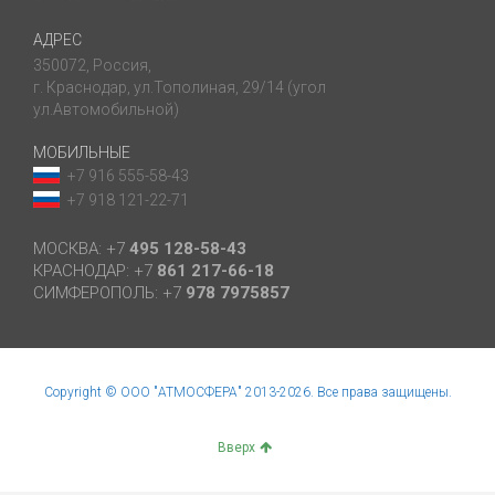
АДРЕС
350072, Россия,
г. Краснодар, ул.Тополиная, 29/14 (угол
ул.Автомобильной)
МОБИЛЬНЫЕ
+7 916 555-58-43
+7 918 121-22-71
МОСКВА: +7
495 128-58-43
КРАСНОДАР: +7
861 217-66-18
СИМФЕРОПОЛЬ: +7
978 7975857
Copyright © ООО "АТМОСФЕРА" 2013-2026. Все права защищены.
Вверх