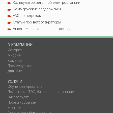
Калькулятор ветряной электростанции
Коммерческие предложения
FAQ по ветрякам
Статьи про ветрогенраторы
Анкета – заявка на расчет ветряка
О КОМПАНИИ
История
Миссия
Команда
Преимущества
Для СМИ
УСЛУГИ
Обучение персонала
Подготовка ТЭО, бизнес-планирование
Энергоаудит
Проектирование
Монтаж