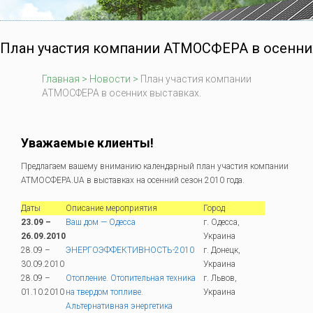
План участия компании АТМОСФЕРА в осенних
Главная
>
Новости
>
План участия компании
АТМОСФЕРА в осенних выставках.
Уважаемые клиенты!
Предлагаем вашему вниманию календарный план участия компании
АТМОСФЕРА.UA в выставках на осенний сезон 2010 года.
Даты
Описание мероприятия
Город
23.09 –
Ваш дом — Одесса
г. Одесса,
26.09.2010
Украина
28.09 –
ЭНЕРГОЭФФЕКТИВНОСТЬ-2010
г. Донецк,
30.09.2010
Украина
28.09 –
Отопление. Отопительная техника
г. Львов,
01.10.2010
на твердом топливе.
Украина
Альтернативная энергетика