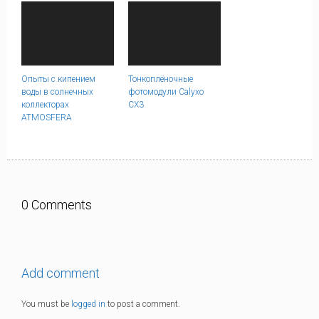
Опыты с кипением
Тонкоплёночные
воды в солнечных
фотомодули Calyxo
коллекторах
CX3
ATMOSFERA
0 Comments
Add comment
You must be
logged in
to post a comment.