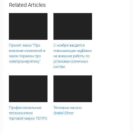
Related Articles
Принят закон “Про
С ноября вводятся
внесение изменений в
повышающие надбавки
закон Украины про
на внешние работы по
электроэнергетику”
установке солнечных
систем.
Профессиональные
Тепловые насосы
теплоносители
Stiebel Eltron
торговой марки ТЕПРО