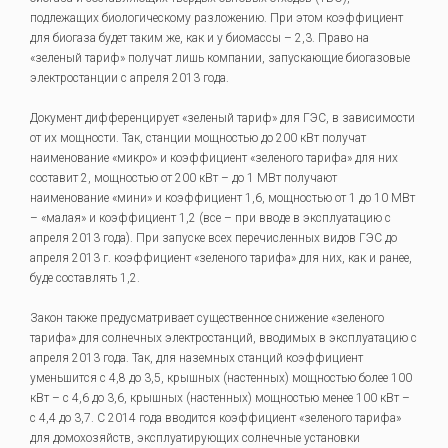
подлежащих биологическому разложению. При этом коэффициент
для биогаза будет таким же, как и у биомассы – 2,3. Право на
«зеленый тариф» получат лишь компании, запускающие биогазовые
электростанции с апреля 2013 года.
Документ дифференцирует «зеленый тариф» для ГЭС, в зависимости
от их мощности. Так, станции мощностью до 200 кВт получат
наименование «микро» и коэффициент «зеленого тарифа» для них
составит 2, мощностью от 200 кВт – до 1 МВт получают
наименование «мини» и коэффициент 1,6, мощностью от 1 до 10 МВт
– «малая» и коэффициент 1,2 (все – при вводе в эксплуатацию с
апреля 2013 года). При запуске всех перечисленных видов ГЭС до
апреля 2013 г. коэффициент «зеленого тарифа» для них, как и ранее,
буде составлять 1,2.
Закон также предусматривает существенное снижение «зеленого
тарифа» для солнечных электростанций, вводимых в эксплуатацию с
апреля 2013 года. Так, для наземных станций коэффициент
уменьшится с 4,8 до 3,5, крышных (настенных) мощностью более 100
кВт – с 4,6 до 3,6, крышных (настенных) мощностью менее 100 кВт –
с 4,4 до 3,7. С 2014 года вводится коэффициент «зеленого тарифа»
для домохозяйств, эксплуатирующих солнечные установки