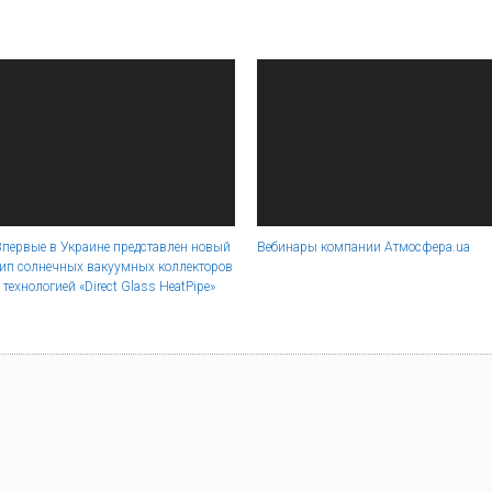
Впервые в Украине представлен новый
Вебинары компании Атмосфера.ua
тип солнечных вакуумных коллекторов
 технологией «Direct Glass HeatPipe»