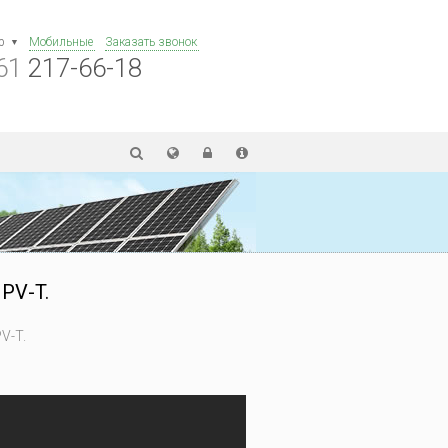
р
Мобильные
Заказать звонок
61
217-66-18
PV-T.
V-T.