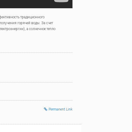
фективность традиционного
получения горячей воды. За счет
ектроэнергии), а солнечное тепло
Permanent Link