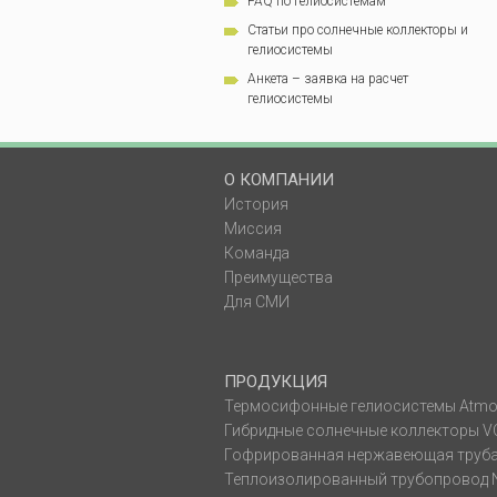
FAQ по гелиосистемам
Статьи про солнечные коллекторы и
гелиосистемы
Анкета – заявка на расчет
гелиосистемы
О КОМПАНИИ
История
Миссия
Команда
Преимущества
Для СМИ
ПРОДУКЦИЯ
Термосифонные гелиосистемы Atmo
Гибридные солнечные коллекторы 
Гофрированная нержавеющая труб
Теплоизолированный трубопровод 