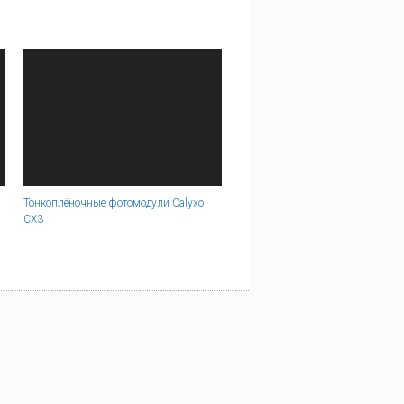
Тонкоплёночные фотомодули Calyxo
CX3