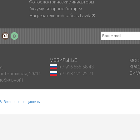
Фотоэлектрические инверторы
Аккумуляторные батареи
Нагревательный кабель Lavita®
ube
Facebook
Instagram
Yelp
МОБИЛЬНЫЕ
МОС
КРА
+7 916 555-58-43
я,
СИМ
 ул.Тополиная, 29/14
+7 918 121-22-71
омобильной)
. Все права защищены.