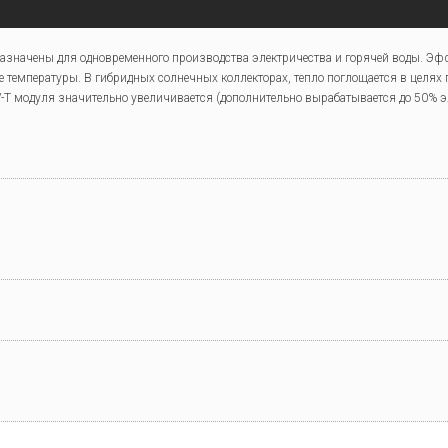
азначены для одновременного производства электричества и горячей воды. Эф
е температуры. В гибридных солнечных коллекторах, тепло поглощается в целях 
T модуля значительно увеличивается (дополнительно вырабатывается до 50% эл