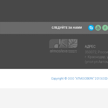
СЛЕДУЙТЕ ЗА НАМИ
Skype
YouT
АДРЕС
350072, Росси
г. Краснодар,
(угол ул.Авт
Copyright © ООО "АТМОСФЕРА" 2013-2026