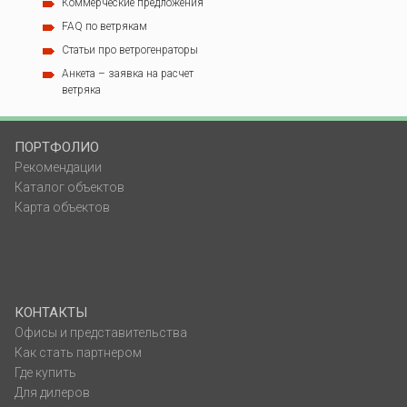
Коммерческие предложения
FAQ по ветрякам
Статьи про ветрогенраторы
Анкета – заявка на расчет
ветряка
ПОРТФОЛИО
Рекомендации
Каталог объектов
Карта объектов
КОНТАКТЫ
Офисы и представительства
Как стать партнером
Где купить
Для дилеров