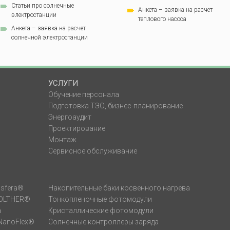
Статьи про солнечные
Анкета – заявка на расчет
электростанции
теплового насоса
Анкета – заявка на расчет
солнечной электростанции
УСЛУГИ
Обучение персонала
Подготовка ТЭО, бизнес-планирование
Энергоаудит
Проектирование
Монтаж
Сервисное обслуживание
sfera®
Накопительные баки косвенного нагрева
VOLTHER®
Тонкопленочные фотомодули
а
Кристаллические фотомодули
NanoFlex®
Солнечные контроллеры заряда