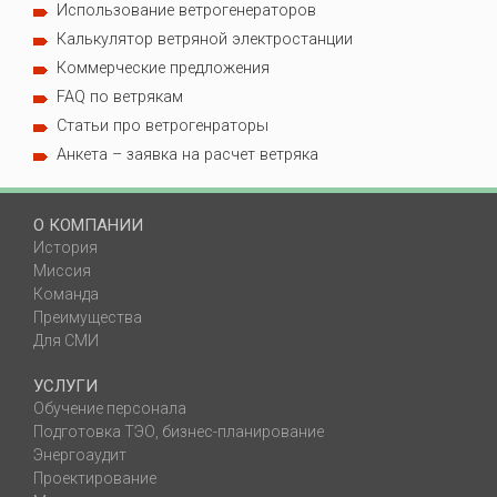
Использование ветрогенераторов
Калькулятор ветряной электростанции
Коммерческие предложения
FAQ по ветрякам
Статьи про ветрогенраторы
Анкета – заявка на расчет ветряка
О КОМПАНИИ
История
Миссия
Команда
Преимущества
Для СМИ
УСЛУГИ
Обучение персонала
Подготовка ТЭО, бизнес-планирование
Энергоаудит
Проектирование